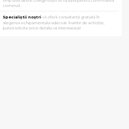
timp unul dintre colegii noștri te va suna pentru confirmarea
comenzii.
Specialiștii noștri
vă oferă consultanță gratuită în
alegerea echipamentului adecvat. Înainte de achiziție,
puteți solicita orice detaliu vă interesează!