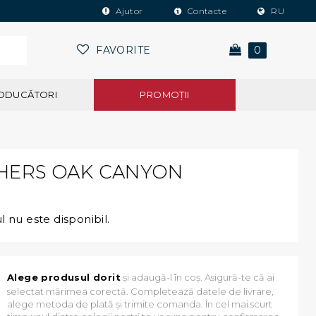
Ajutor
Contacte
RU
FAVORITE
0
ODUCĂTORI
PROMOŢII
HERS OAK CANYON
 nu este disponibil.
Alege produsul dorit
și adaugă-l în coș. Asigură-te că ai
selectat mărimea corectă. Completează datele de livrare,
alege metoda de plată și trimite comanda. În cel mai scurt