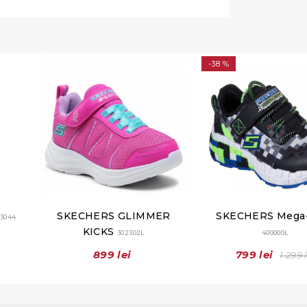
-38 %
SKECHERS GLIMMER
SKECHERS Mega-
13044
KICKS
302302L
400000L
899 lei
799 lei
1 299 