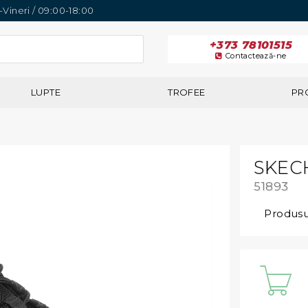
i-Vineri / 09:00-18:00
+373 78101515
Contactează-ne
LUPTE
TROFEE
PR
SKEC
51893
Produsul