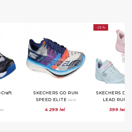
-25 %
Craft
SKECHERS GO RUN
SKECHERS DYN
SPEED ELITE
LEAD RUNN
55221
4 299 lei
599 lei
lei
79