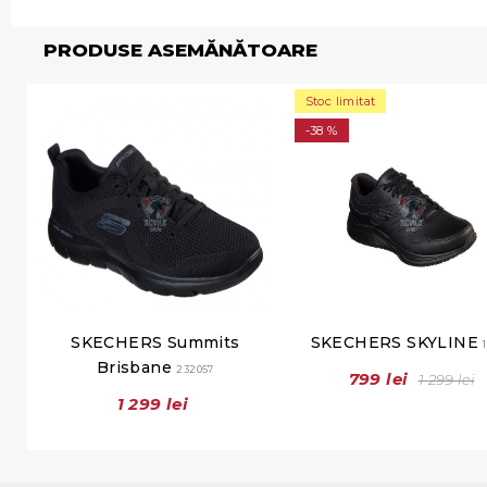
PRODUSE ASEMĂNĂTOARE
Stoc limitat
-38 %
SKECHERS Summits
SKECHERS SKYLINE
Brisbane
232057
799 lei
1 299 lei
1 299 lei