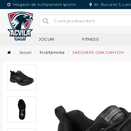
Magazin de echipament sportiv
str. Bucuriei 5, Lun
JOCURI
FITNESS
Jocuri
Încălțăminte
SKECHERS OAK CANYON