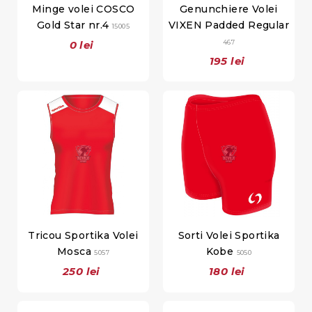
Minge volei COSCO
Genunchiere Volei
Gold Star nr.4
VIXEN Padded Regular
15005
0 lei
467
195 lei
Tricou Sportika Volei
Sorti Volei Sportika
Mosca
Kobe
5057
5050
250 lei
180 lei