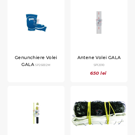
Genunchiere Volei
Antene Volei GALA
GALA
SP26002M
SP12010
650 lei