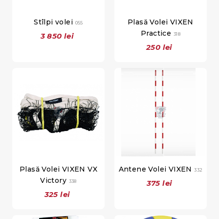
Stîlpi volei
Plasă Volei VIXEN
055
Practice
3 850 lei
318
250 lei
Plasă Volei VIXEN VX
Antene Volei VIXEN
332
Victory
338
375 lei
325 lei