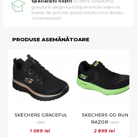
Specialiștii noștri
vă oferă consultanță
gratuită în alegerea echipamentului adecvat.
Înainte de achiziție, puteți solicita orice detaliu
vă interesează!
PRODUSE ASEMĂNĂTOARE
SKECHERS GRACEFUL
SKECHERS GO RUN
RAZOR
12615
220211
1 099 lei
2 899 lei