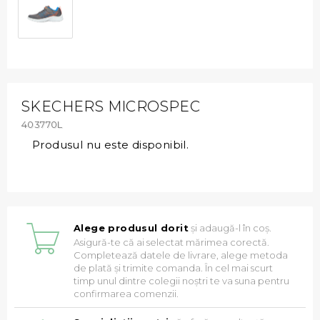
SKECHERS MICROSPEC
403770L
Produsul nu este disponibil.
Alege produsul dorit
și adaugă-l în coș.
Asigură-te că ai selectat mărimea corectă.
Completează datele de livrare, alege metoda
de plată și trimite comanda. În cel mai scurt
timp unul dintre colegii noștri te va suna pentru
confirmarea comenzii.