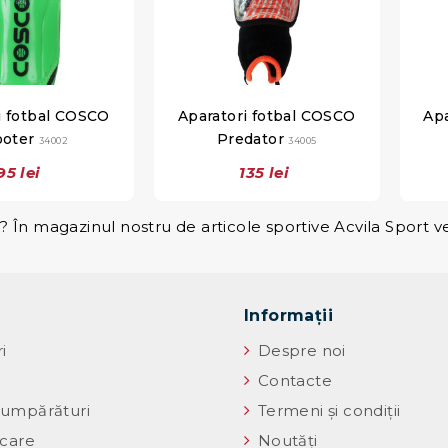
i fotbal COSCO
Aparatori fotbal COSCO
Apa
ooter
Predator
34002
34005
95 lei
135 lei
? În magazinul nostru de articole sportive Acvila Sport ve
Informaţii
i
Despre noi
Contacte
umpărături
Termeni și condiții
icare
Noutăţi