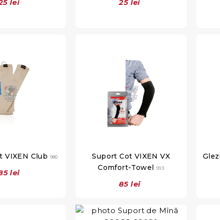
25 lei
25 lei
ot VIXEN Club
Suport Cot VIXEN VX
Glez
980
Comfort-Towel
993
85 lei
85 lei