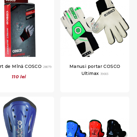
rt de Mînă COSCO
Manusi portar COSCO
28079
Ultimax
39003
110 lei