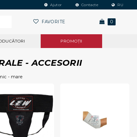
Ajutor
Contacte
RU
FAVORITE
0
ODUCĂTORI
PROMOŢII
RALE - ACCESORII
mic - mare