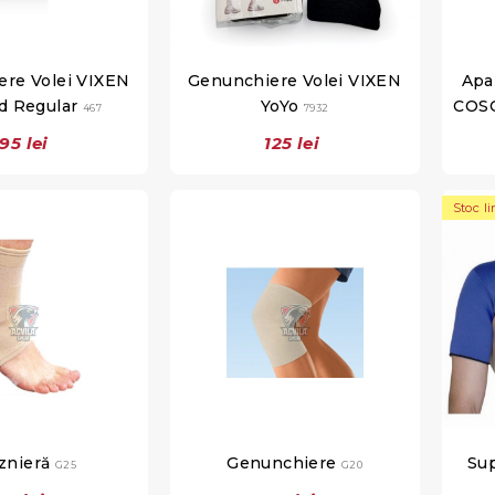
re Volei VIXEN
Genunchiere Volei VIXEN
Apa
d Regular
YoYo
COS
467
7932
195 lei
125 lei
Stoc li
znieră
Genunchiere
Su
G25
G20