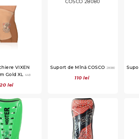
hiere VIXEN
Suport de Mînă COSCO
Supo
28080
m Gold XL
448
110 lei
120 lei