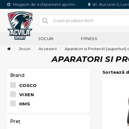
Magazin de echipament sportiv
str. Bucuriei 5, Lun
JOCURI
FITNESS
Jocuri
Accesorii
Aparatori si Protectii (suporturi)
APARATORI SI PR
Sortează d
Brand
COSCO
VIXEN
HMS
Preţ