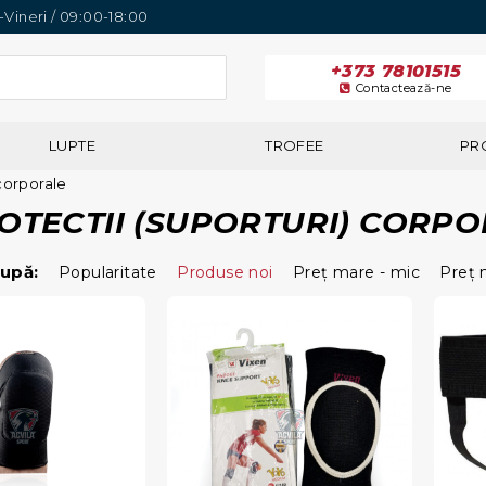
i-Vineri / 09:00-18:00
+373 78101515
Contactează-ne
LUPTE
TROFEE
PR
 corporale
OTECTII (SUPORTURI) CORPO
upă:
Popularitate
Produse noi
Preţ mare - mic
Preţ 