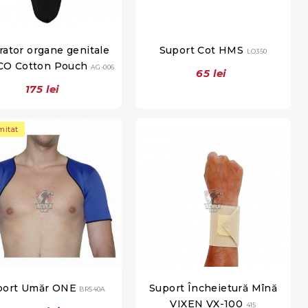
rator organe genitale
Suport Cot HMS
LO350
CO Cotton Pouch
AG-006
65 lei
175 lei
mitat
port Umăr ONE
Suport Încheietură Mînă
BR540A
VIXEN VX-100
415