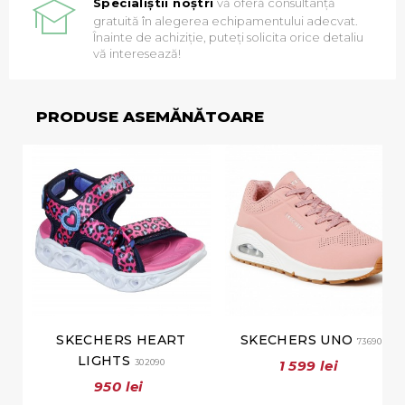
Specialiștii noștri
vă oferă consultanță
gratuită în alegerea echipamentului adecvat.
Înainte de achiziție, puteți solicita orice detaliu
vă interesează!
PRODUSE ASEMĂNĂTOARE
SKECHERS HEART
SKECHERS UNO
73690
LIGHTS
302090
1 599 lei
950 lei