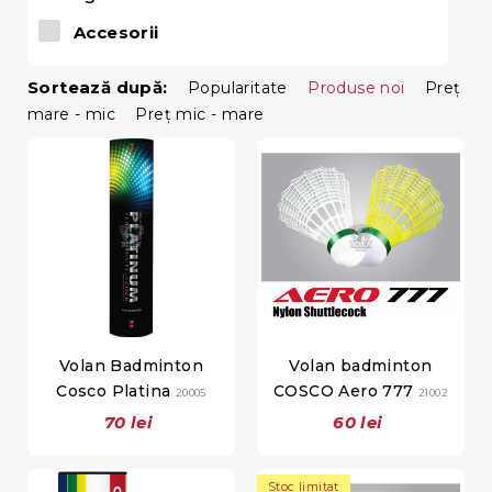
Accesorii
Sortează după:
Popularitate
Produse noi
Preţ
mare - mic
Preţ mic - mare
Volan Badminton
Volan badminton
Cosco Platina
COSCO Aero 777
20005
21002
70 lei
60 lei
Stoc limitat