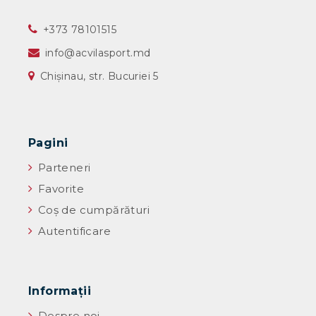
‎+373 78101515
info@acvilasport.md
Chișinau, str. Bucuriei 5
Pagini
Parteneri
Favorite
Coș de cumpărături
Autentificare
Informaţii
Despre noi