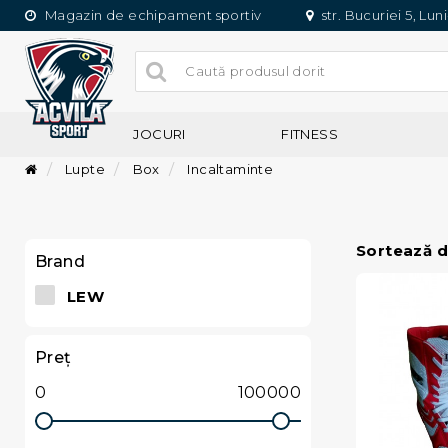
Magazin de echipament sportiv
str. Bucuriei 5, Lun
JOCURI
FITNESS
Lupte
Box
Incaltaminte
Sortează d
Brand
LEW
Preţ