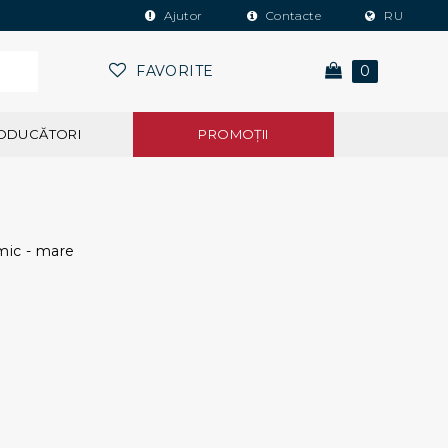
Ajutor
Contacte
RU
FAVORITE
0
ODUCĂTORI
PROMOŢII
mic - mare