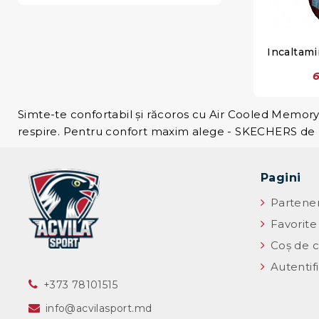
Incaltam
6
Simte-te confortabil și răcoros cu Air Cooled Memor
respire. Pentru confort maxim alege - SKECHERS de l
Pagini
Partener
Favorite
Coș de c
Autentif
‎+373 78101515
info@acvilasport.md