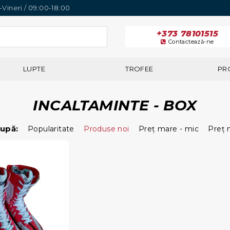
i-Vineri / 09:00-18:00
+373 78101515
Contactează-ne
LUPTE
TROFEE
PR
INCALTAMINTE - BOX
upă:
Popularitate
Produse noi
Preţ mare - mic
Preţ 