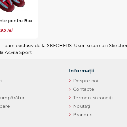
inte pentru Box
95 lei
y Foam exclusiv de la SKECHERS. Ușori și comozi Skeche
a Acvila Sport.
Informaţii
i
Despre noi
Contacte
umpărături
Termeni și condiții
icare
Noutăţi
Branduri