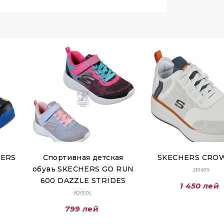
HERS
Спортивная детская
SKECHERS CRO
обувь SKECHERS GO RUN
210409
600 DAZZLE STRIDES
1 450 лей
82050L
799 лей