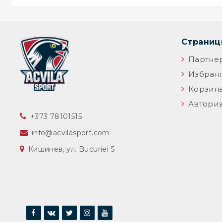
Страни
Партне
Избран
Корзин
Авториз
‎+373 78101515
info@acvilasport.com
Кишинев, ул. Bucuriei 5