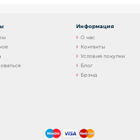
цы
Информация
ры
О нас
ное
Контакты
а
Условия покупки
оваться
Блог
Брэнд