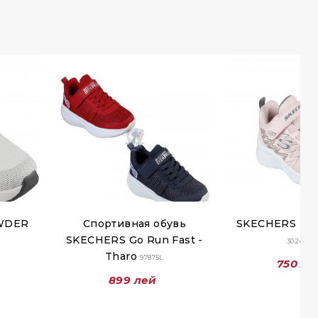
WDER
Спортивная обувь
SKECHERS MI
SKECHERS Go Run Fast -
302468N
Tharo
97875L
750 ле
899 лей