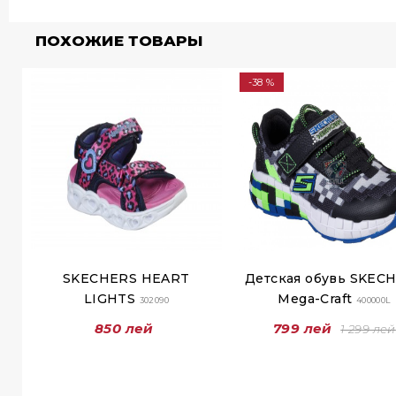
ПОХОЖИЕ ТОВАРЫ
-38 %
SKECHERS HEART
Детская обувь SKEC
LIGHTS
Mega-Craft
302090
400000L
850 лей
799 лей
1 299 лей