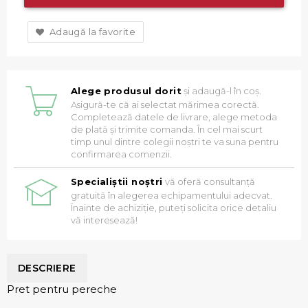
Adaugă la favorite
Alege produsul dorit
și adaugă-l în coș.
Asigură-te că ai selectat mărimea corectă.
Completează datele de livrare, alege metoda
de plată și trimite comanda. În cel mai scurt
timp unul dintre colegii noștri te va suna pentru
confirmarea comenzii.
Specialiștii noștri
vă oferă consultanță
gratuită în alegerea echipamentului adecvat.
Înainte de achiziție, puteți solicita orice detaliu
vă interesează!
DESCRIERE
Pret pentru pereche