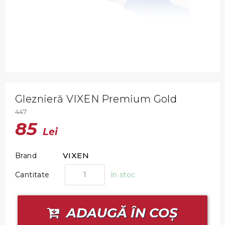
Gleznieră VIXEN Premium Gold
447
85
Lei
VIXEN
Brand
Cantitate
în stoc
ADAUGĂ ÎN COȘ