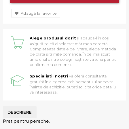
Adaugă la favorite
Alege produsul dorit
și adaugă-l în coș.
Asigură-te că ai selectat mărimea corectă.
Completează datele de livrare, alege metoda
de plată și trimite comanda. În cel mai scurt
timp unul dintre colegii noștri te va suna pentru
confirmarea comenzii.
Specialiștii noștri
vă oferă consultanță
gratuită în alegerea echipamentului adecvat.
Înainte de achiziție, puteți solicita orice detaliu
vă interesează!
DESCRIERE
Pret pentru pereche.