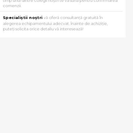
timp unul dintre colegii noștri te va suna pentru confirmarea
comenzii.
Specialiștii noștri
vă oferă consultanță gratuită în
alegerea echipamentului adecvat. Înainte de achiziție,
puteți solicita orice detaliu vă interesează!