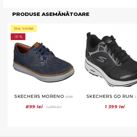
PRODUSE ASEMĂNĂTOARE
Stoc limitat
-31 %
SKECHERS MORENO
SKECHERS GO RUN
65981
2
899 lei
1 399 lei
1 299 lei