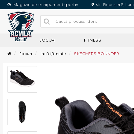
Magazin de echipament sportiv
str. Bucuriei 5, Lun
JOCURI
FITNESS
Jocuri
Încălțăminte
SKECHERS BOUNDER