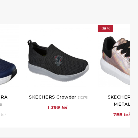
-38 %
TRA
SKECHERS Crowder
SKECHERS 
210276
METALLI
31
1 399 lei
799 lei
 lei
1 