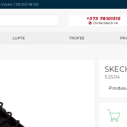
i-Vineri / 09:00-18:00
+373 78101515
Contactează-ne
LUPTE
TROFEE
PR
SKEC
52504
Produsul