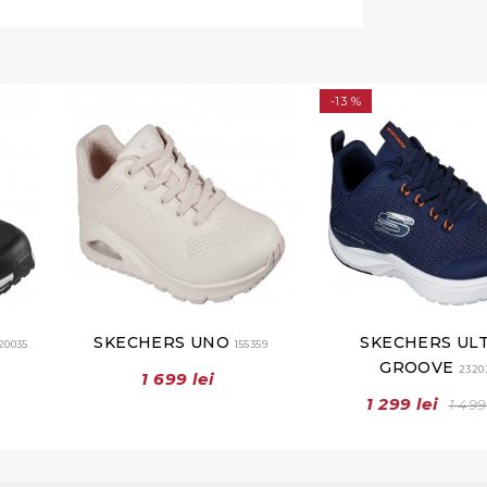
-13 %
SKECHERS UNO
SKECHERS UL
20035
155359
GROOVE
2320
1 699 lei
1 299 lei
1 499