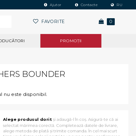
Ajutor
Contacte
RU
FAVORITE
0
ODUCĂTORI
PROMOŢII
HERS BOUNDER
 nu este disponibil.
Alege produsul dorit
și adaugă-l în coș. Asigură-te că ai
selectat mărimea corectă. Completează datele de livrare,
alege metoda de plată și trimite comanda. În cel mai scurt