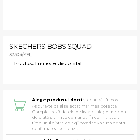
SKECHERS BOBS SQUAD
32504/YEL
Produsul nu este disponibil.
Alege produsul dorit
și adaugă-l în coș.
Asigură-te că ai selectat mărimea corectă.
Completează datele de livrare, alege metoda
de plată și trimite comanda. În cel mai scurt
timp unul dintre colegii noștri te va suna pentru
confirmarea comenzii.