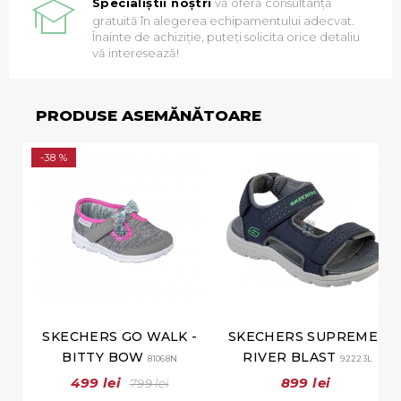
Specialiștii noștri
vă oferă consultanță
gratuită în alegerea echipamentului adecvat.
Înainte de achiziție, puteți solicita orice detaliu
vă interesează!
PRODUSE ASEMĂNĂTOARE
-38 %
SKECHERS GO WALK -
SKECHERS SUPREME -
BITTY BOW
RIVER BLAST
81068N
92223L
499 lei
899 lei
799 lei