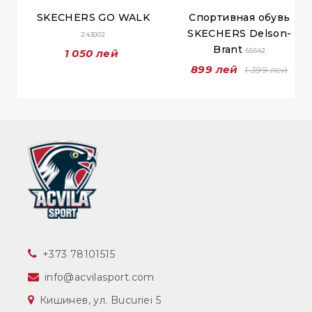
SKECHERS GO WALK
Спортивная обувь
SKECHERS Delson-
243002
Brant
1 050 лей
65642
899 лей
1 399 лей
‎+373 78101515
info@acvilasport.com
Кишинев, ул. Bucuriei 5