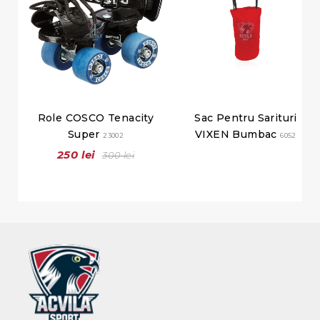
Role COSCO Tenacity
Sac Pentru Sarituri
Super
VIXEN Bumbac
23002
6052
250 lei
300 lei