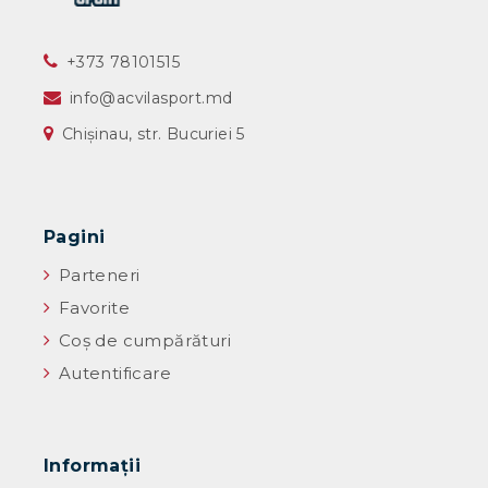
‎+373 78101515
info@acvilasport.md
Chișinau, str. Bucuriei 5
Pagini
Parteneri
Favorite
Coș de cumpărături
Autentificare
Informaţii