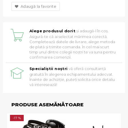
Adaugă la favorite
Alege produsul dorit
și adaugă-l în coș.
Asigură-te că ai selectat mărimea corectă.
Completează datele de livrare, alege metoda
de plată și trimite comanda. În cel mai scurt
timp unul dintre colegii noștri te va suna pentru
confirmarea comenzii.
Specialiștii noștri
vă oferă consultanță
gratuită în alegerea echipamentului adecvat.
Înainte de achiziție, puteți solicita orice detaliu
vă interesează!
PRODUSE ASEMĂNĂTOARE
-17 %