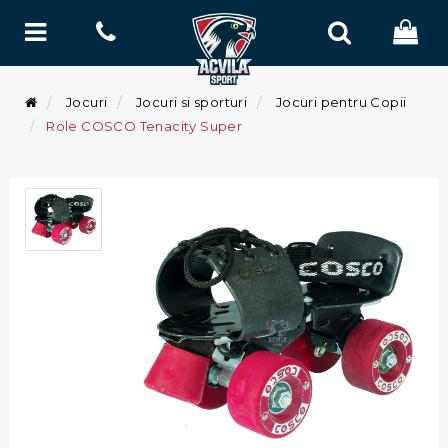
Jocuri
Jocuri si sporturi
Jocuri pentru Copii
Role COSCO Tenacity Super