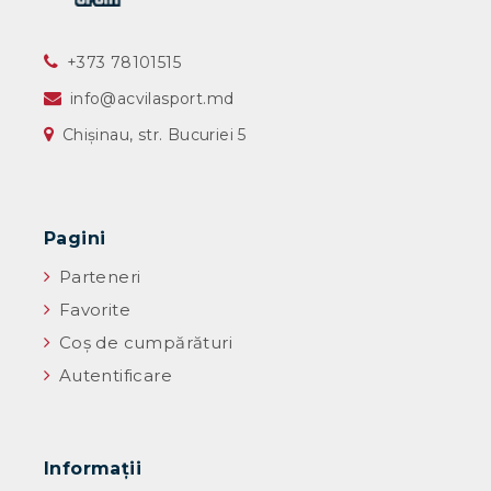
‎+373 78101515
info@acvilasport.md
Chișinau, str. Bucuriei 5
Pagini
Parteneri
Favorite
Coș de cumpărături
Autentificare
Informaţii