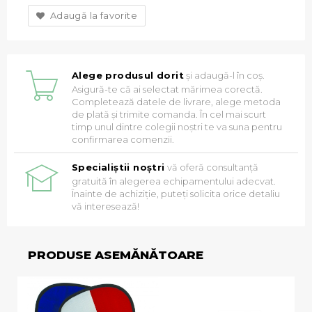
Adaugă la favorite
Alege produsul dorit
și adaugă-l în coș.
Asigură-te că ai selectat mărimea corectă.
Completează datele de livrare, alege metoda
de plată și trimite comanda. În cel mai scurt
timp unul dintre colegii noștri te va suna pentru
confirmarea comenzii.
Specialiștii noștri
vă oferă consultanță
gratuită în alegerea echipamentului adecvat.
Înainte de achiziție, puteți solicita orice detaliu
vă interesează!
PRODUSE ASEMĂNĂTOARE