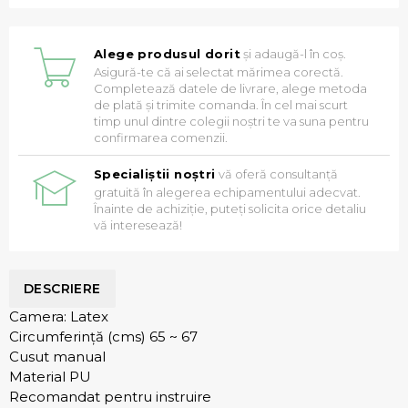
Alege produsul dorit
și adaugă-l în coș.
Asigură-te că ai selectat mărimea corectă.
Completează datele de livrare, alege metoda
de plată și trimite comanda. În cel mai scurt
timp unul dintre colegii noștri te va suna pentru
confirmarea comenzii.
Specialiștii noștri
vă oferă consultanță
gratuită în alegerea echipamentului adecvat.
Înainte de achiziție, puteți solicita orice detaliu
vă interesează!
DESCRIERE
Camera: Latex
Circumferință (cms) 65 ~ 67
Cusut manual
Material PU
Recomandat pentru instruire