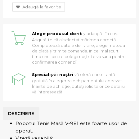
Adaugă la favorite
Alege produsul dorit
și adaugă-l în coș.
Asigură-te că ai selectat mărimea corectă.
Completează datele de livrare, alege metoda
de plată și trimite comanda. În cel mai scurt
timp unul dintre colegii noștri te va suna pentru
confirmarea comenzii.
Specialiștii noștri
vă oferă consultanță
gratuită în alegerea echipamentului adecvat.
Înainte de achiziție, puteți solicita orice detaliu
vă interesează!
DESCRIERE
Robotul Tenis Masă V-981 este foarte uşor de
operat.
Viteză variabilă;