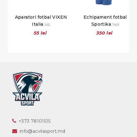
Aparatori fotbal VIXEN
Echipament fotbal
Italia
Sportika
265
7459
55 lei
350 lei
‎+373 78101515
info@acvilasport.md