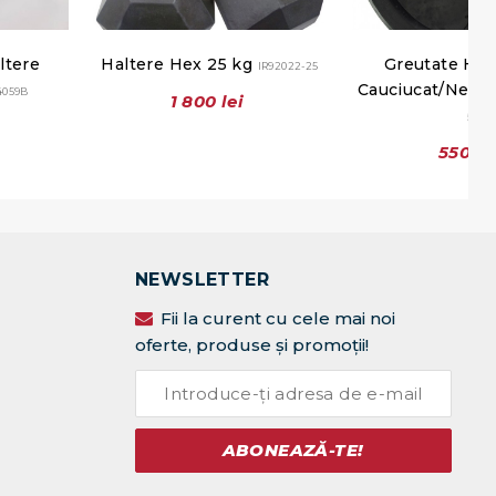
ltere
Haltere Hex 25 kg
Greutate Hal
IR92022-25
Cauciucat/Negru
4059B
1 800 lei
5
550 le
NEWSLETTER
Fii la curent cu cele mai noi
oferte, produse și promoții!
ABONEAZĂ-TE!