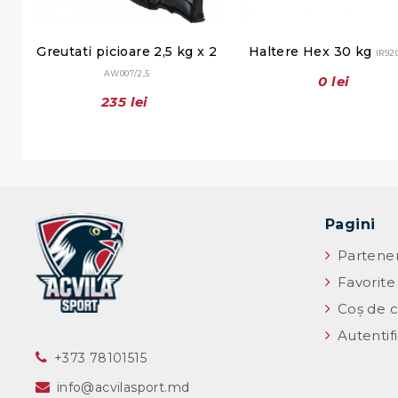
Greutati picioare 2,5 kg x 2
Haltere Hex 30 kg
IR92
AW007/2,5
0 lei
235 lei
Pagini
Partener
Favorite
Coș de c
Autentif
‎+373 78101515
info@acvilasport.md