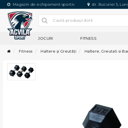
Magazin de echipament sportiv
str. Bucuriei 5, Lun
JOCURI
FITNESS
Fitness
Haltere și Greutăți
Haltere, Greutati si Ba