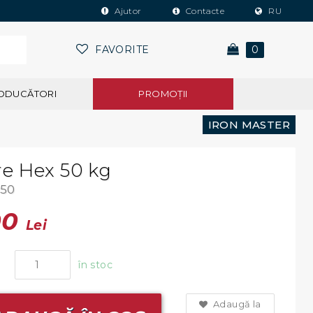
Ajutor
Contacte
RU
FAVORITE
0
ODUCĂTORI
PROMOŢII
IRON MASTER
re Hex 50 kg
-50
00
Lei
în stoc
Adaugă la