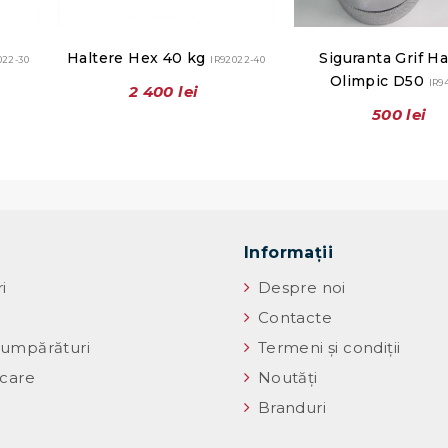
Haltere Hex 40 kg
Siguranta Grif Ha
022-30
IR92022-40
Olimpic D50
IR9
2 400 lei
500 lei
Informaţii
i
Despre noi
Contacte
umpărături
Termeni și condiții
icare
Noutăţi
Branduri