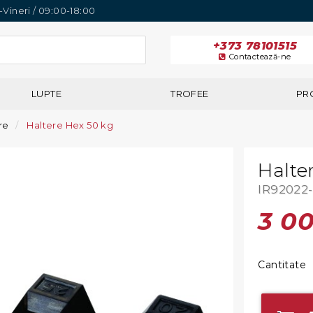
i-Vineri / 09:00-18:00
+373 78101515
Contactează-ne
LUPTE
TROFEE
PR
re
Haltere Hex 50 kg
Halte
IR92022
3 0
Cantitate