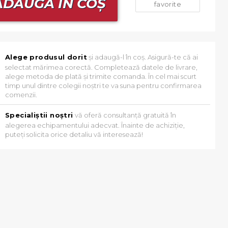
DAUGĂ ÎN COȘ
favorite
Alege produsul dorit
și adaugă-l în coș. Asigură-te că ai
selectat mărimea corectă. Completează datele de livrare,
alege metoda de plată și trimite comanda. În cel mai scurt
timp unul dintre colegii noștri te va suna pentru confirmarea
comenzii.
Specialiștii noștri
vă oferă consultanță gratuită în
alegerea echipamentului adecvat. Înainte de achiziție,
puteți solicita orice detaliu vă interesează!