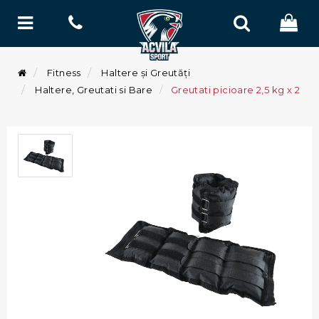
Fitness
Haltere și Greutăți
Haltere, Greutati si Bare
Greutati picioare 2,5 kg x 2