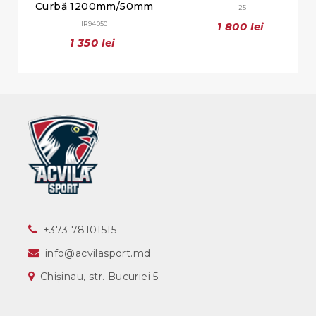
Curbă 1200mm/50mm
25
IR94050
1 800 lei
1 350 lei
‎+373 78101515
info@acvilasport.md
Chișinau, str. Bucuriei 5