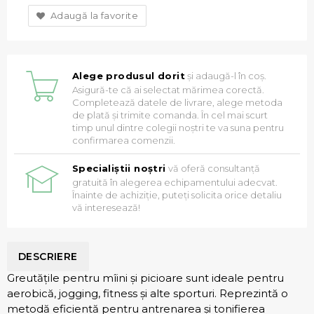
Adaugă la favorite
Alege produsul dorit
și adaugă-l în coș.
Asigură-te că ai selectat mărimea corectă.
Completează datele de livrare, alege metoda
de plată și trimite comanda. În cel mai scurt
timp unul dintre colegii noștri te va suna pentru
confirmarea comenzii.
Specialiștii noștri
vă oferă consultanță
gratuită în alegerea echipamentului adecvat.
Înainte de achiziție, puteți solicita orice detaliu
vă interesează!
DESCRIERE
Greutățile pentru mîini și picioare sunt ideale pentru
aerobică, jogging, fitness și alte sporturi. Reprezintă o
metodă eficientă pentru antrenarea și tonifierea