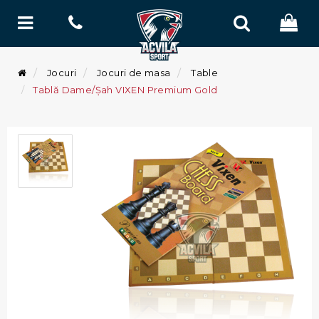
Jocuri
Jocuri de masa
Table
Tablă Dame/Șah VIXEN Premium Gold