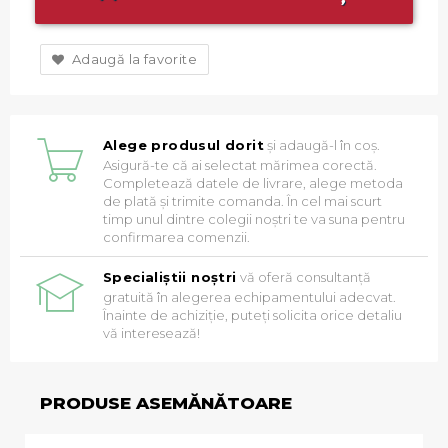
Adaugă la favorite
Alege produsul dorit
și adaugă-l în coș.
Asigură-te că ai selectat mărimea corectă.
Completează datele de livrare, alege metoda
de plată și trimite comanda. În cel mai scurt
timp unul dintre colegii noștri te va suna pentru
confirmarea comenzii.
Specialiștii noștri
vă oferă consultanță
gratuită în alegerea echipamentului adecvat.
Înainte de achiziție, puteți solicita orice detaliu
vă interesează!
PRODUSE ASEMĂNĂTOARE