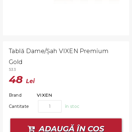
Tablă Dame/Șah VIXEN Premium
Gold
533
48
Lei
VIXEN
Brand
Cantitate
în stoc
ADAUGĂ ÎN COȘ