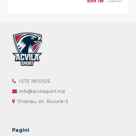
699 lei
1 199 lei
‎+373 78101515
info@acvilasport.md
Chișinau, str. Bucuriei 5
Pagini