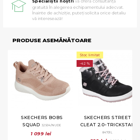
Specialiștii noștri
vă oferă consultanță
gratuită în alegerea echipamentului adecvat.
Înainte de achiziție, puteți solicita orice detaliu
vă interesează!
PRODUSE ASEMĂNĂTOARE
Stoc limitat
-42 %
SKECHERS BOBS
SKECHERS STREET
SQUAD
CLEAT 2.0-TRICKSTAR
32504/NUDE
1 099 lei
84701L