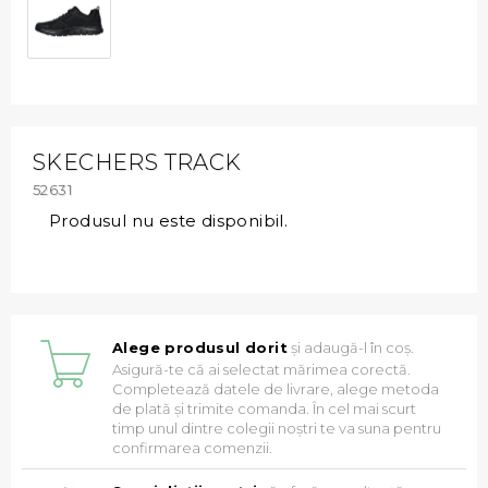
SKECHERS TRACK
52631
Produsul nu este disponibil.
Alege produsul dorit
și adaugă-l în coș.
Asigură-te că ai selectat mărimea corectă.
Completează datele de livrare, alege metoda
de plată și trimite comanda. În cel mai scurt
timp unul dintre colegii noștri te va suna pentru
confirmarea comenzii.