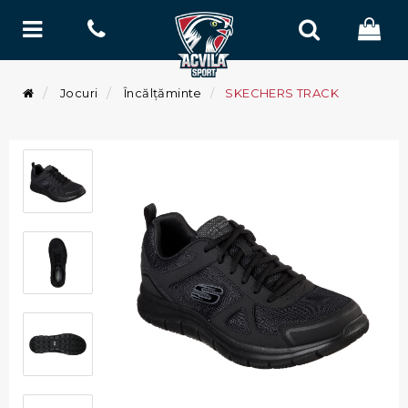
Jocuri
Încălțăminte
SKECHERS TRACK