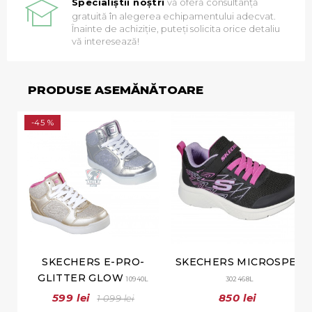
Specialiștii noștri
vă oferă consultanță
gratuită în alegerea echipamentului adecvat.
Înainte de achiziție, puteți solicita orice detaliu
vă interesează!
PRODUSE ASEMĂNĂTOARE
-45 %
SKECHERS E-PRO-
SKECHERS MICROSPEC
GLITTER GLOW
10940L
302468L
599 lei
850 lei
1 099 lei