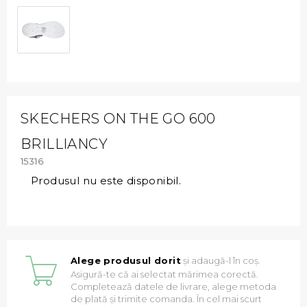
SKECHERS ON THE GO 600
BRILLIANCY
15316
Produsul nu este disponibil.
Alege produsul dorit
și adaugă-l în coș.
Asigură-te că ai selectat mărimea corectă.
Completează datele de livrare, alege metoda
de plată și trimite comanda. În cel mai scurt