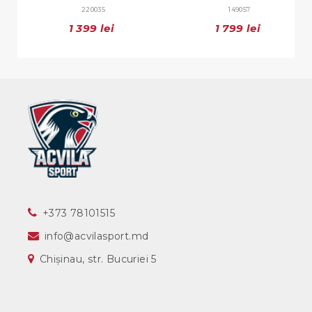
220035
149057
1 399 lei
1 799 lei
‎+373 78101515
info@acvilasport.md
Chișinau, str. Bucuriei 5