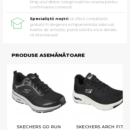
timp unul dintre colegii noștri te va suna pentru
confirmarea comenzii.
Specialiștii noștri
vă oferă consultanță
gratuită în alegerea echipamentului adecvat.
Înainte de achiziție, puteți solicita orice detaliu
vă interesează!
PRODUSE ASEMĂNĂTOARE
SKECHERS GO RUN
SKECHERS ARCH FIT