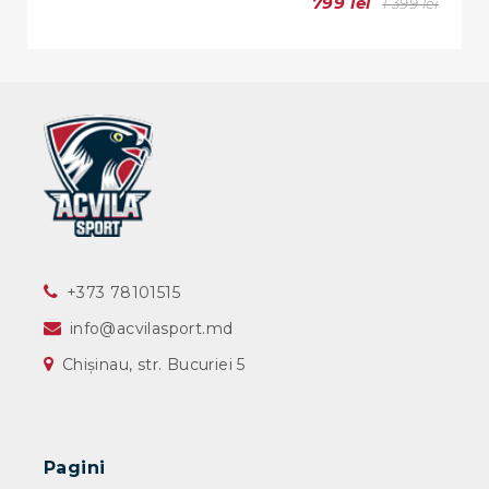
799 lei
1 399 lei
‎+373 78101515
info@acvilasport.md
Chișinau, str. Bucuriei 5
Pagini