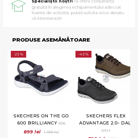
Specialiștii noștri
vă oferă consultanță
gratuită în alegerea echipamentului adecvat.
Înainte de achiziție, puteți solicita orice detaliu
vă interesează!
PRODUSE ASEMĂNĂTOARE
-25 %
-43 %
SKECHERS ON THE GO
SKECHERS FLEX
600 BRILLIANCY
ADVANTAGE 2.0- DALI
15316
899 lei
52124
1 199 lei