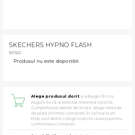
SKECHERS HYPNO FLASH
90522
Produsul nu este disponibil.
Alege produsul dorit
și adaugă-l în coș.
Asigură-te că ai selectat mărimea corectă.
Completează datele de livrare, alege metoda
de plată și trimite comanda. În cel mai scurt
timp unul dintre colegii noștri te va suna pentru
confirmarea comenzii.