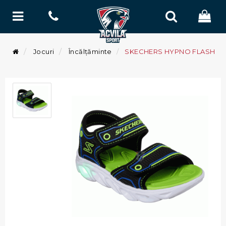
Jocuri
Încălțăminte
SKECHERS HYPNO FLASH