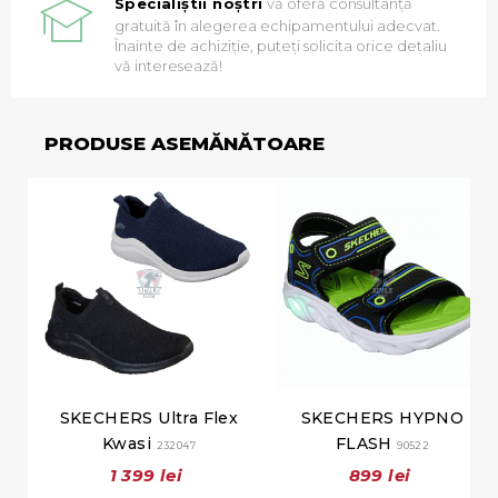
Specialiștii noștri
vă oferă consultanță
gratuită în alegerea echipamentului adecvat.
Înainte de achiziție, puteți solicita orice detaliu
vă interesează!
PRODUSE ASEMĂNĂTOARE
SKECHERS Ultra Flex
SKECHERS HYPNO
Kwasi
FLASH
232047
90522
1 399 lei
899 lei