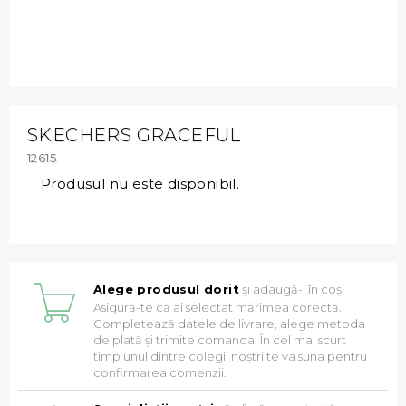
SKECHERS GRACEFUL
12615
Produsul nu este disponibil.
Alege produsul dorit
și adaugă-l în coș.
Asigură-te că ai selectat mărimea corectă.
Completează datele de livrare, alege metoda
de plată și trimite comanda. În cel mai scurt
timp unul dintre colegii noștri te va suna pentru
confirmarea comenzii.