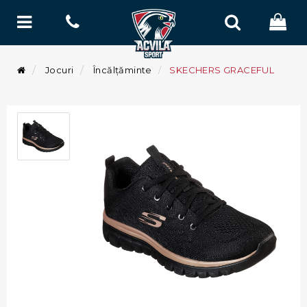
Jocuri
Încălțăminte
SKECHERS GRACEFUL