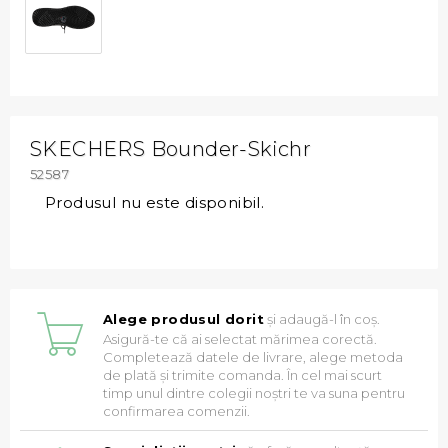
SKECHERS Bounder-Skichr
52587
Produsul nu este disponibil.
Alege produsul dorit
și adaugă-l în coș.
Asigură-te că ai selectat mărimea corectă.
Completează datele de livrare, alege metoda
de plată și trimite comanda. În cel mai scurt
timp unul dintre colegii noștri te va suna pentru
confirmarea comenzii.