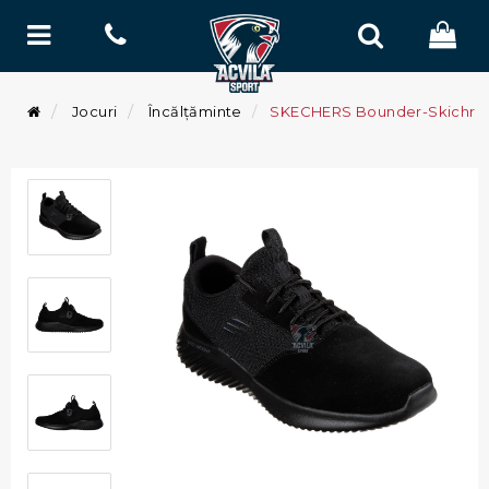
Jocuri
Încălțăminte
SKECHERS Bounder-Skichr