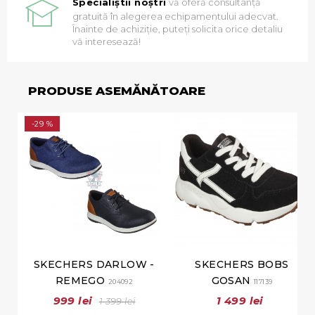
Specialiștii noștri
vă oferă consultanță
gratuită în alegerea echipamentului adecvat.
Înainte de achiziție, puteți solicita orice detaliu
vă interesează!
PRODUSE ASEMĂNĂTOARE
-29 %
SKECHERS DARLOW -
SKECHERS BOBS
REMEGO
GOSAN
204092
117139
999 lei
1 499 lei
1 399 lei