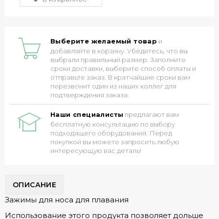
Выберите желаемый товар
и
добавляйте в корзину. Убедитесь, что вы
выбрали правильный размер. Заполните
сроки доставки, выберите способ оплаты и
отправьте заказ. В кратчайшие сроки вам
перезвонит один из наших коллег для
подтверждения заказа.
Наши специалисты
предлагают вам
бесплатную консультацию по выбору
подходящего оборудования. Перед
покупкой вы можете запросить любую
интересующую вас деталь!
ОПИСАНИЕ
Зажимы для носа для плавания
Использование этого продукта позволяет дольше