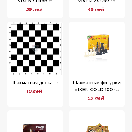
VIXEN Sultan
VIXEN VX Star
571
508
59 лей
49 лей
Шахматная доска
Шахматные фигурки
T10
VIXEN GOLD 100
10 лей
573
59 лей