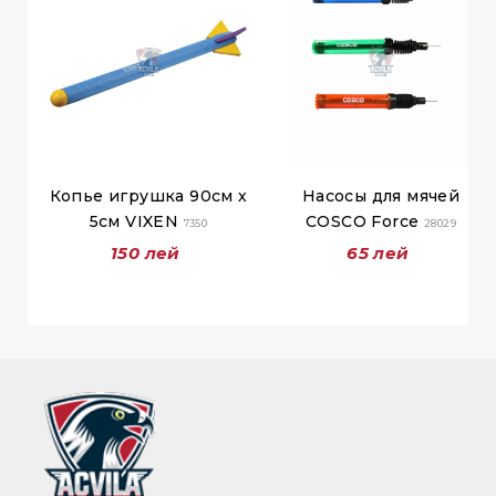
Копье игрушка 90см х
Насосы для мячей
5см VIXEN
COSCO Force
7350
28029
150 лей
65 лей