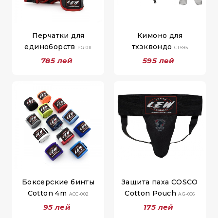
Перчатки для
Кимоно для
единоборств
тхэквондо
PG-011
CT595
785 лей
595 лей
Боксерские бинты
Защита паха COSCO
Cotton 4m
Cotton Pouch
ACC-002
AG-006
95 лей
175 лей