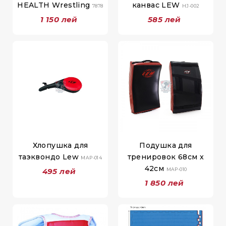
HEALTH Wrestling
канвас LEW
7878
HJ-002
1 150 лей
585 лей
Хлопушка для
Подушка для
таэквондо Lew
тренировок 68см x
MAP-014
42см
495 лей
MAP-010
1 850 лей