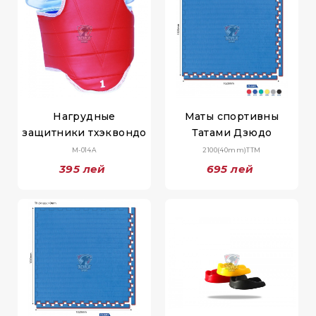
Нагрудные
Маты спортивны
защитники тхэквондо
Татами Дзюдо
M-014A
2100(40mm)TTM
395 лей
695 лей