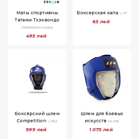
Маты спортивны
Боксерская капа
L-177
Татами Тхэквондо
65 лей
2100(40)25mm(rebe)
495 лей
Боксёрский шлем
Шлем для боевых
Competition
искусств
L-136A
HG-006
999 лей
1 075 лей