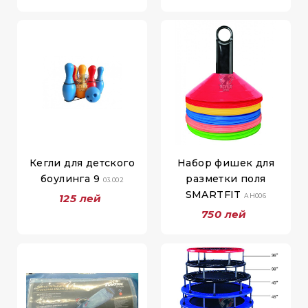
Кегли для детского
Набор фишек для
боулинга 9
разметки поля
03.002
SMARTFIT
125 лей
AH006
750 лей