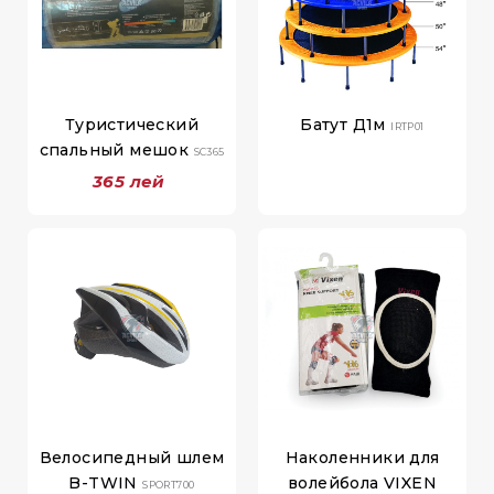
Туристический
Батут Д1м
IRTP01
спальный мешок
SC365
365 лей
Велосипедный шлем
Наколенники для
B-TWIN
волейбола VIXEN
SPORT700