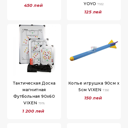
YOYO
450 лей
7932
125 лей
Тактическая Доска
Копье игрушка 90см х
магнитная
5см VIXEN
7350
Футбольная 90x60
150 лей
VIXEN
7976
1 200 лей