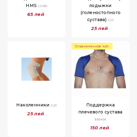
HMS
лодыжки
LO350
(голеностопного
65 лей
сустава)
G25
25 лей
Ограниченное кол.
Наколенники
Поддержка
G20
плечевого сустава
25 лей
BR540A
150 лей