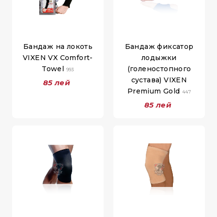
Бандаж на локоть
Бандаж фиксатор
VIXEN VX Comfort-
лодыжки
Towel
(голеностопного
993
сустава) VIXEN
85 лей
Premium Gold
447
85 лей