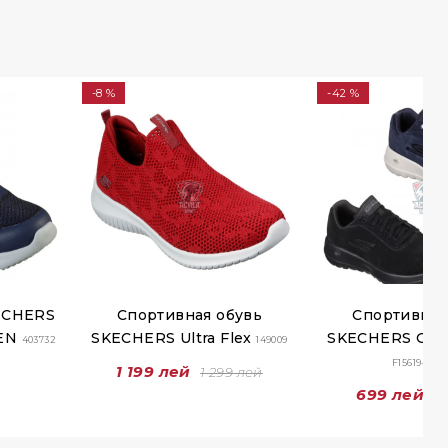
-8 %
-42 %
ECHERS
Спортивная обувь
Спортивная
VEN
SKECHERS Ultra Flex
SKECHERS GO 
403732
149009
F15619-B54
1 199 лей
1 299 лей
699 лей
1 