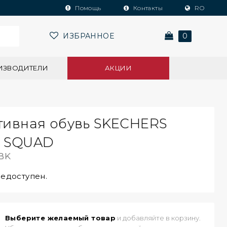
Помощь
Контакты
RO
ИЗБРАННОЕ
0
ИЗВОДИТЕЛИ
АКЦИИ
тивная обувь SKECHERS
 SQUAD
BK
недоступен.
Выберите желаемый товар
и добавляйте в корзину.