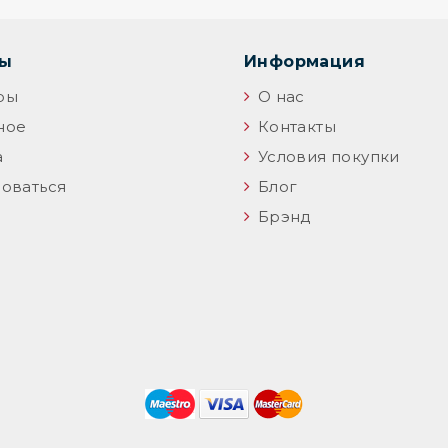
цы
Информация
ры
О нас
ное
Контакты
а
Условия покупки
оваться
Блог
Брэнд