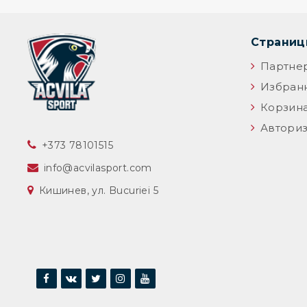
Страни
Партне
Избран
Корзин
Авториз
‎+373 78101515
info@acvilasport.com
Кишинев, ул. Bucuriei 5