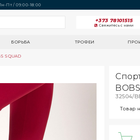
 Пн-Пт / 09:00-18:00
+373 78101515
Свяжитесь с нами
БОРЬБА
ТРОФЕИ
ПРО
BS SQUAD
Спор
BOBS
32504/B
Товар 