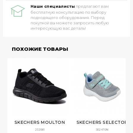
Наши специалисты
предлагают вам
бесплатную консультацию по выбору
подходящего оборудования. Перед
покупкой вы можете запросить любую
интересующую вас деталь!
ПОХОЖИЕ ТОВАРЫ
SKECHERS MOULTON
SKECHERS SELECTOR
232081
302470N