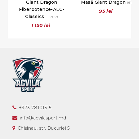
Giant Dragon
Masă Giant Dragon
9811
Fiberpotence-ALC-
95 lei
Classics
FL99999
1 150 lei
‎+373 78101515
info@acvilasport.md
Chișinau, str. Bucuriei 5