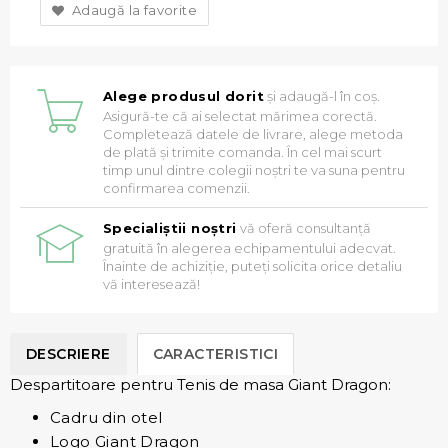
Adaugă la favorite
Alege produsul dorit
și adaugă-l în coș.
Asigură-te că ai selectat mărimea corectă.
Completează datele de livrare, alege metoda
de plată și trimite comanda. În cel mai scurt
timp unul dintre colegii noștri te va suna pentru
confirmarea comenzii.
Specialiștii noștri
vă oferă consultanță
gratuită în alegerea echipamentului adecvat.
Înainte de achiziție, puteți solicita orice detaliu
vă interesează!
DESCRIERE
CARACTERISTICI
Despartitoare pentru Tenis de masa Giant Dragon:
Cadru din otel
Logo Giant Dragon