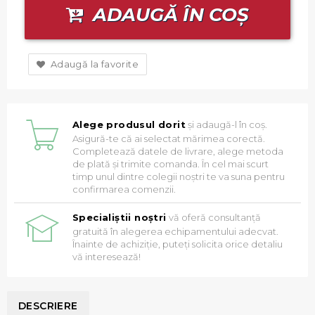
ADAUGĂ ÎN COȘ
Adaugă la favorite
Alege produsul dorit
și adaugă-l în coș.
Asigură-te că ai selectat mărimea corectă.
Completează datele de livrare, alege metoda
de plată și trimite comanda. În cel mai scurt
timp unul dintre colegii noștri te va suna pentru
confirmarea comenzii.
Specialiștii noștri
vă oferă consultanță
gratuită în alegerea echipamentului adecvat.
Înainte de achiziție, puteți solicita orice detaliu
vă interesează!
DESCRIERE