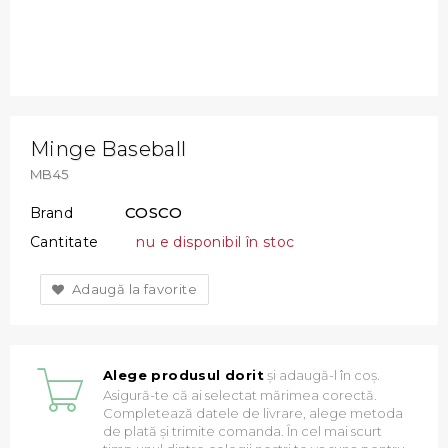
Minge Baseball
MB45
COSCO
Brand
Cantitate
nu e disponibil în stoc
Adaugă la favorite
Alege produsul dorit
și adaugă-l în coș.
Asigură-te că ai selectat mărimea corectă.
Completează datele de livrare, alege metoda
de plată și trimite comanda. În cel mai scurt