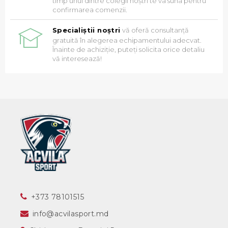
timp unul dintre colegii noștri te va suna pentru
confirmarea comenzii.
Specialiștii noștri
vă oferă consultanță
gratuită în alegerea echipamentului adecvat.
Înainte de achiziție, puteți solicita orice detaliu
vă interesează!
‎+373 78101515
info@acvilasport.md