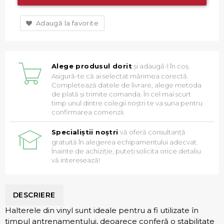
Adaugă la favorite
Alege produsul dorit
și adaugă-l în coș.
Asigură-te că ai selectat mărimea corectă.
Completează datele de livrare, alege metoda
de plată și trimite comanda. În cel mai scurt
timp unul dintre colegii noștri te va suna pentru
confirmarea comenzii.
Specialiștii noștri
vă oferă consultanță
gratuită în alegerea echipamentului adecvat.
Înainte de achiziție, puteți solicita orice detaliu
vă interesează!
DESCRIERE
Halterele din vinyl sunt ideale pentru a fi utilizate în
timpul antrenamentului, deoarece conferă o stabilitate