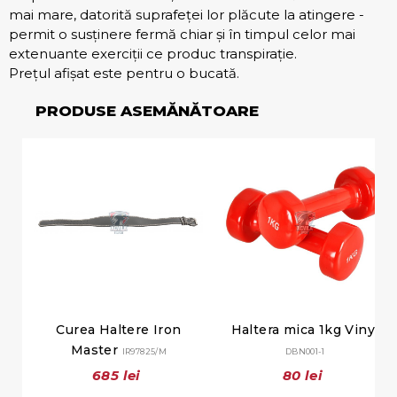
mai mare, datorită suprafeței lor plăcute la atingere -
permit o susținere fermă chiar și în timpul celor mai
extenuante exerciții ce produc transpirație.
Prețul afișat este pentru o bucată.
PRODUSE ASEMĂNĂTOARE
Curea Haltere Iron
Haltera mica 1kg Vinyl
Master
IR97825/M
DBN001-1
685 lei
80 lei