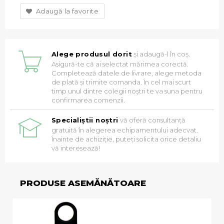
Adaugă la favorite
Alege produsul dorit
și adaugă-l în coș.
Asigură-te că ai selectat mărimea corectă.
Completează datele de livrare, alege metoda
de plată și trimite comanda. În cel mai scurt
timp unul dintre colegii noștri te va suna pentru
confirmarea comenzii.
Specialiștii noștri
vă oferă consultanță
gratuită în alegerea echipamentului adecvat.
Înainte de achiziție, puteți solicita orice detaliu
vă interesează!
PRODUSE ASEMĂNĂTOARE