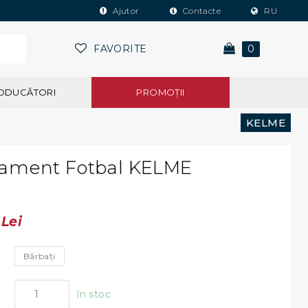
Ajutor
Contacte
RU
FAVORITE
0
ODUCĂTORI
PROMOŢII
KELME
ament Fotbal KELME
0
Lei
Bărbați
în stoc