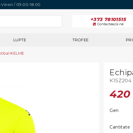
i-Vineri / 09:00-18:00
+373 78101515
Contactează-ne
LUPTE
TROFEE
PR
otbal KELME
Echip
K15Z204
42
Gen
Cantitate