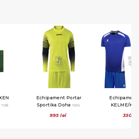
IXEN
Echipament Portar
Echipament 
m
Sportika Doha
KELME/Kid
7208
7603L
995 lei
350 le