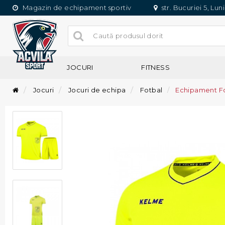
Magazin de echipament sportiv
str. Bucuriei 5, Lun
JOCURI
FITNESS
Jocuri
Jocuri de echipa
Fotbal
Echipament F