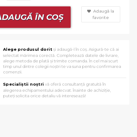
Adaugă la
DAUGĂ ÎN COȘ
favorite
Alege produsul dorit
și adaugă-l în coș. Asigură-te că ai
selectat mărimea corectă. Completează datele de livrare,
alege metoda de plată și trimite comanda. În cel mai scurt
timp unul dintre colegii noștri te va suna pentru confirmarea
comenzii.
Specialiștii noștri
vă oferă consultanță gratuită în
alegerea echipamentului adecvat. Înainte de achiziție,
puteți solicita orice detaliu vă interesează!