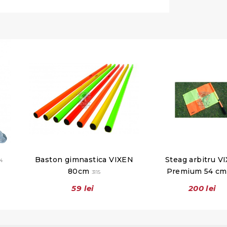
Baston gimnastica VIXEN
Steag arbitru V
4
80cm
Premium 54 c
3115
59 lei
200 lei