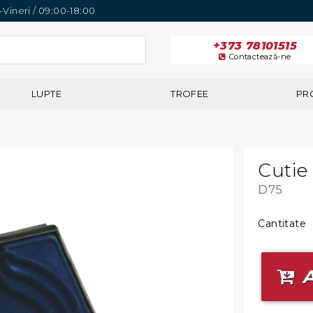
i-Vineri / 09:00-18:00
+373 78101515
Contactează-ne
LUPTE
TROFEE
PR
Cutie
D75
Cantitate
A