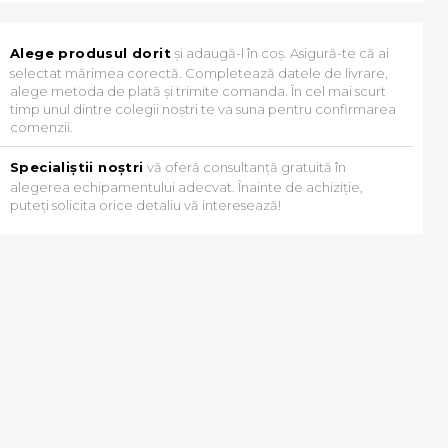
Alege produsul dorit
și adaugă-l în coș. Asigură-te că ai
selectat mărimea corectă. Completează datele de livrare,
alege metoda de plată și trimite comanda. În cel mai scurt
timp unul dintre colegii noștri te va suna pentru confirmarea
comenzii.
Specialiștii noștri
vă oferă consultanță gratuită în
alegerea echipamentului adecvat. Înainte de achiziție,
puteți solicita orice detaliu vă interesează!