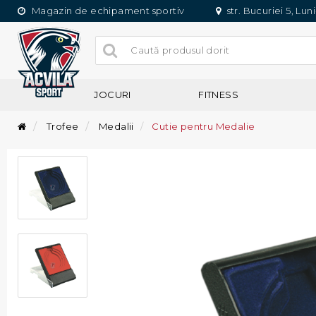
Magazin de echipament sportiv
str. Bucuriei 5, Lun
JOCURI
FITNESS
Trofee
Medalii
Cutie pentru Medalie