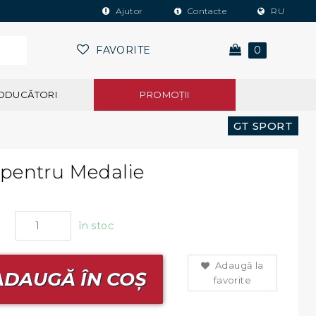
Ajutor
Contacte
RU
FAVORITE
0
ODUCĂTORI
PROMOŢII
GT SPORT
 pentru Medalie
în stoc
Adaugă la
DAUGĂ ÎN COȘ
favorite