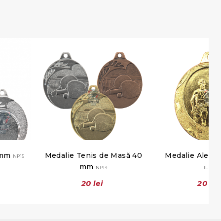
 mm
Medalie Tenis de Masă 40
Medalie Alerg
NP15
mm
NP14
IL104
20 lei
20 lei