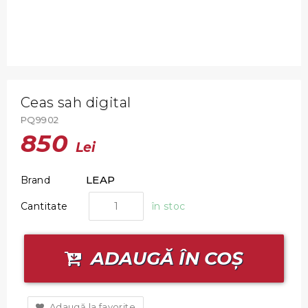
Ceas sah digital
PQ9902
850
Lei
LEAP
Brand
Cantitate
în stoc
ADAUGĂ ÎN COȘ
Adaugă la favorite