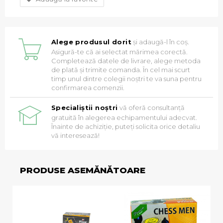
Alege produsul dorit
și adaugă-l în coș.
Asigură-te că ai selectat mărimea corectă.
Completează datele de livrare, alege metoda
de plată și trimite comanda. În cel mai scurt
timp unul dintre colegii noștri te va suna pentru
confirmarea comenzii.
Specialiștii noștri
vă oferă consultanță
gratuită în alegerea echipamentului adecvat.
Înainte de achiziție, puteți solicita orice detaliu
vă interesează!
PRODUSE ASEMĂNĂTOARE