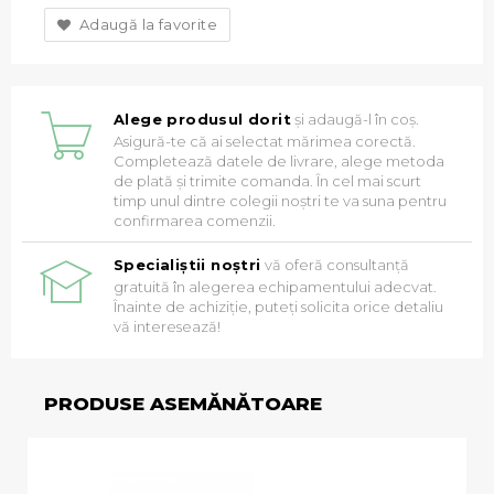
Adaugă la favorite
Alege produsul dorit
și adaugă-l în coș.
Asigură-te că ai selectat mărimea corectă.
Completează datele de livrare, alege metoda
de plată și trimite comanda. În cel mai scurt
timp unul dintre colegii noștri te va suna pentru
confirmarea comenzii.
Specialiștii noștri
vă oferă consultanță
gratuită în alegerea echipamentului adecvat.
Înainte de achiziție, puteți solicita orice detaliu
vă interesează!
PRODUSE ASEMĂNĂTOARE