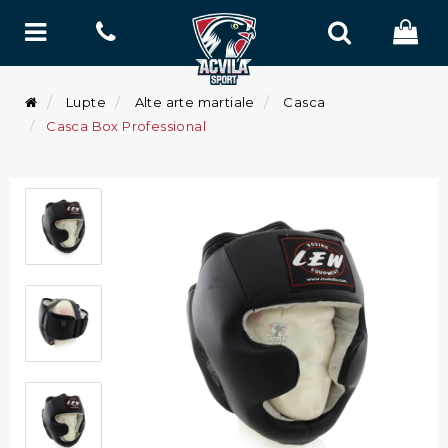
Lupte
Alte arte martiale
Casca
Casca Box Professional