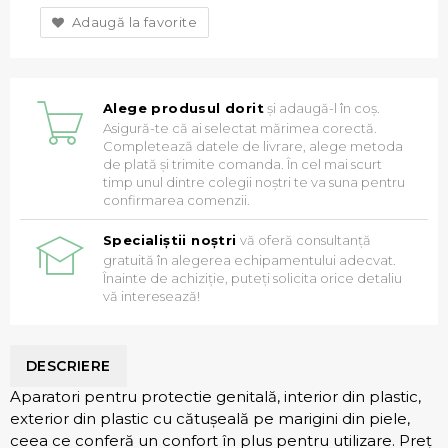
Adaugă la favorite
Alege produsul dorit
și adaugă-l în coș.
Asigură-te că ai selectat mărimea corectă.
Completează datele de livrare, alege metoda
de plată și trimite comanda. În cel mai scurt
timp unul dintre colegii noștri te va suna pentru
confirmarea comenzii.
Specialiștii noștri
vă oferă consultanță
gratuită în alegerea echipamentului adecvat.
Înainte de achiziție, puteți solicita orice detaliu
vă interesează!
DESCRIERE
Aparatori pentru protectie genitală, interior din plastic,
exterior din plastic cu cătușeală pe marigini din piele,
ceea ce conferă un confort în plus pentru utilizare. Preț