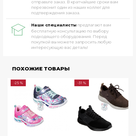
отправьте заказ. В кратчайшие сроки вам
перезвонит один из наших коллег для
подтверждения заказа.
Наши специалисты
предлагают вам
бесплатную консультацию по выбору
подходящего оборудования. Перед
покупкой вы можете запросить любую
интересующую вас деталь!
ПОХОЖИЕ ТОВАРЫ
-25 %
-31 %