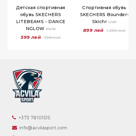
Детская спортивная
Спортивная обувь
обувь SKECHERS
SKECHERS Bounder-
LITEBEAMS - DANCE
Skichr
52587
NGLOW
10921N
899 лей
1 299 лей
599 лей
799 лей
‎+373 78101515
info@acvilasport.com