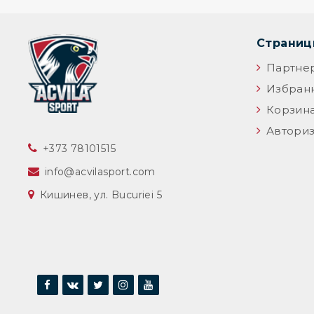
Страни
Партне
Избран
Корзин
Авториз
‎+373 78101515
info@acvilasport.com
Кишинев, ул. Bucuriei 5