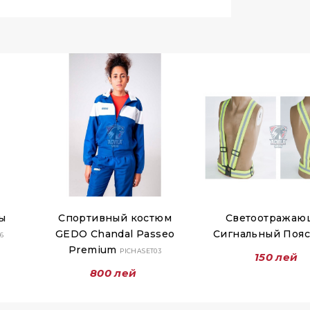
ы
Спортивный костюм
Светоотражаю
GEDO Chandal Passeo
Сигнальный Поя
6
Premium
PICHASET03
150 лей
800 лей