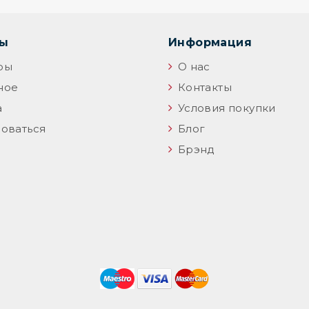
цы
Информация
ры
О нас
ное
Контакты
а
Условия покупки
оваться
Блог
Брэнд