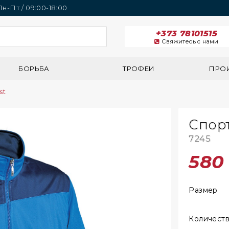
 Пн-Пт / 09:00-18:00
+373 78101515
Свяжитесь с нами
БОРЬБА
ТРОФЕИ
ПРО
st
Спорт
7245
58
Размер
Количест