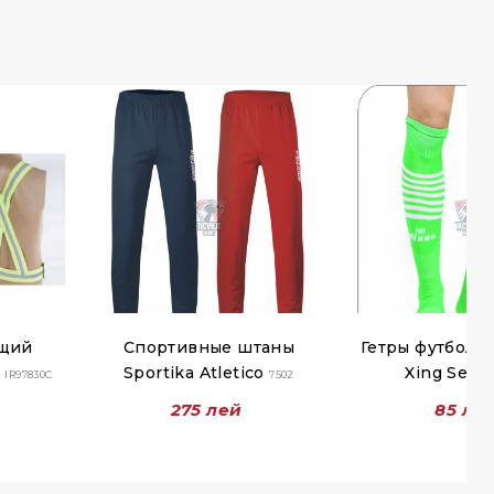
щий
Спортивные штаны
Гетры футболь
с
Sportika Atletico
Xing Seni
IR97830C
7502
275 лей
85 ле