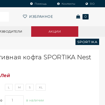
Помощь
Контакты
RO
ИЗБРАННОЕ
0
ИЗВОДИТЕЛИ
АКЦИИ
SPORTIKA
ивная кофта SPORTIKA Nest
0
Лей
L
M
S
XL
во
в наличии