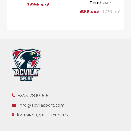
Brant
1 599 лей
65642
899 лей
1 399 лей
‎+373 78101515
info@acvilasport.com
Кишинев, ул. Bucuriei 5