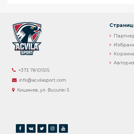
Страни
Партне
Избран
Корзин
Авториз
‎+373 78101515
info@acvilasport.com
Кишинев, ул. Bucuriei 5