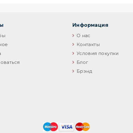
цы
Информация
ры
О нас
ное
Контакты
а
Условия покупки
оваться
Блог
Брэнд