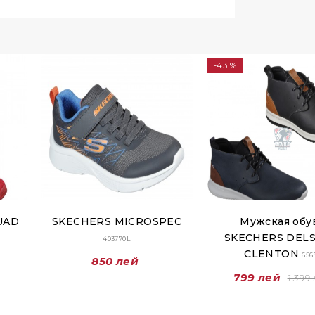
-43 %
UAD
SKECHERS MICROSPEC
Мужская обу
SKECHERS DELS
403770L
CLENTON
656
850 лей
799 лей
1 399