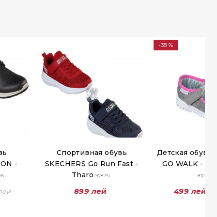
-38 %
вь
Спортивная обувь
Детская обувь
ON -
SKECHERS Go Run Fast -
GO WALK - B
Tharo
95
97875L
81068N
899 лей
499 лей
 лей
7