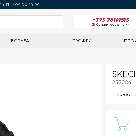
 Пн-Пт / 09:00-18:00
+373 78101515
Свяжитесь с нами
БОРЬБА
ТРОФЕИ
ПРО
SKEC
237204
Товар 