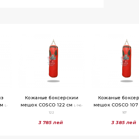
из
Кожаные боксерскии
Кожаные боксе
см
мешок COSCO 122 см
мешок COSCO 107
L-
L-146-
122
107
3 785 лей
3 385 лей