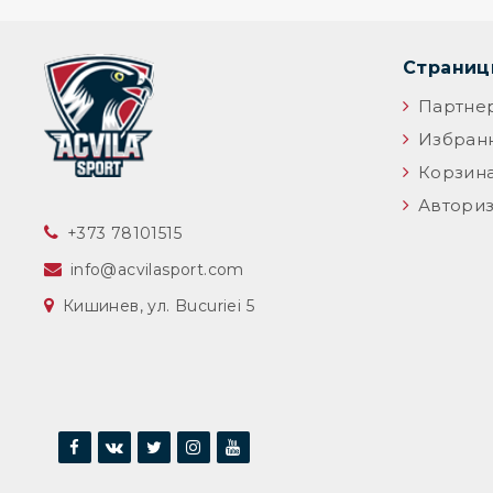
Страни
Партне
Избран
Корзин
Авториз
‎+373 78101515
info@acvilasport.com
Кишинев, ул. Bucuriei 5