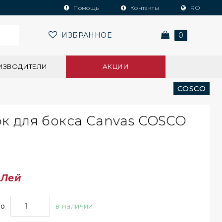
Помощь
Контакты
RO
ИЗБРАННОЕ
0
ИЗВОДИТЕЛИ
АКЦИИ
COSCO
к для бокса Canvas COSCO
0
Лей
во
в наличии