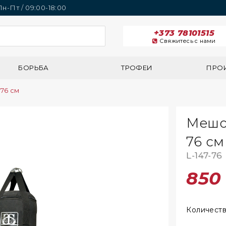
 Пн-Пт / 09:00-18:00
+373 78101515
Свяжитесь с нами
БОРЬБА
ТРОФЕИ
ПРО
76 см
Мешо
76 см
L-147-76
85
Количест