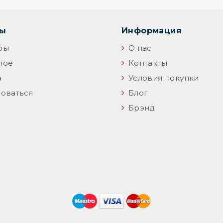
цы
Информация
ры
О нас
ное
Контакты
а
Условия покупки
оваться
Блог
Брэнд