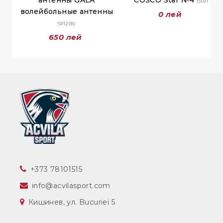
антенны GALA
COSCO Star №4
15021
волейбольные антенны
0 лей
SP12010
650 лей
‎+373 78101515
info@acvilasport.com
Кишинев, ул. Bucuriei 5